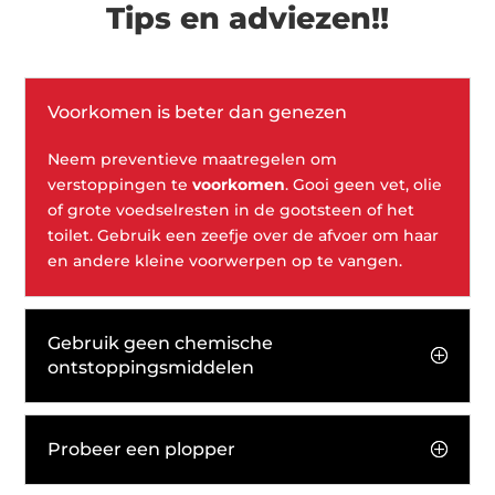
Tips en adviezen!!
Voorkomen is beter dan genezen
Neem preventieve maatregelen om
verstoppingen te
voorkomen
. Gooi geen vet, olie
of grote voedselresten in de gootsteen of het
toilet. Gebruik een zeefje over de afvoer om haar
en andere kleine voorwerpen op te vangen.
Gebruik geen chemische
ontstoppingsmiddelen
Probeer een plopper